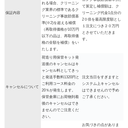
れる場合、クリーニン
て算定し補償額は、ク
グ業界の標準であるク
保証内容
リーニング代金1点分の
リーニング事故賠償基
2０倍を最高限度額とし
準(※2)を超える補償
１注文につき２０万円
（再取得価格が10万円
とさせていただきま
以下の品は、再取得価
す。
格の全額を補償）をい
たします。
荷造り用保管キット発
送後のキャンセルはキ
ャンセル料としてきっ
と発送手数料1320円と
注文当日をすぎますと
ご利用コース料金の
システム上キャンセル
キャンセルについて
20％が発生します。
はできませんので予め
保管倉庫にお荷物到着
ご了承ください。
後のキャンセルはでき
ませんのでご注意くだ
さい。
お気づきの点がありま