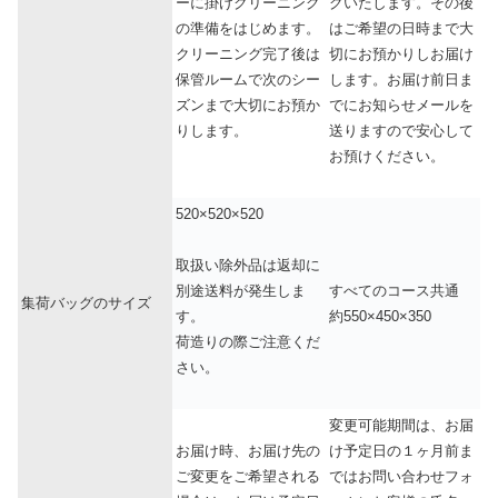
ーに掛けクリーニング
グいたします。その後
の準備をはじめます。
はご希望の日時まで大
クリーニング完了後は
切にお預かりしお届け
保管ルームで次のシー
します。お届け前日ま
ズンまで大切にお預か
でにお知らせメールを
りします。
送りますので安心して
お預けください。
520×520×520
取扱い除外品は返却に
すべてのコース共通
別途送料が発生しま
集荷バッグのサイズ
約550×450×350
す。
荷造りの際ご注意くだ
さい。
変更可能期間は、お届
お届け時、お届け先の
け予定日の１ヶ月前ま
ご変更をご希望される
ではお問い合わせフォ