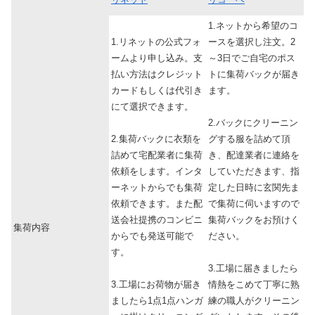
1.ネットから希望のコ
1.リネットの公式フォ
ースを選択し注文。2
ームより申し込み。支
～3日でご自宅のポス
払い方法はクレジット
トに集荷バックが届き
カードもしくは代引き
ます。
にて選択できます。
2.バックにクリーニン
2.集荷バックに衣類を
グする服を詰めて頂
詰めて宅配業者に集荷
き、配達業者に連絡を
依頼をします。インタ
していただきます、指
ーネットからでも集荷
定した日時に玄関先ま
依頼できます。また配
で集荷に伺いますので
送会社提携のコンビニ
集荷バックをお預けく
集荷内容
からでも発送可能で
ださい。
す。
3.工場に届きましたら
3.工場にお荷物が届き
情熱をこめて丁寧に熟
ましたら1点1点ハンガ
練の職人がクリーニン