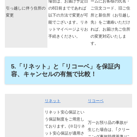
場合は、お届け予定日
ームにお客様の氏名・
引っ越しに伴う住所の
の8日前までであれば
ご注文コード、旧ご住
変更
以下の方法で変更が可
所と新住所（お引越し
能でございます。リネ
先）をご連絡いただけ
ットマイページよりお
れば、お届け先ご住所
手続きください。
の変更対応いたしま
す。
5.「リネット」と「リコーベ」を保証内
容、キャンセルの有無で比較！
リネット
リコーベ
リネット安心保証とい
う保証制度をご用意し
万一お預り品の事故が
ております。(※1)リネ
生じた場合は、｢クリー
ット安心保証が適用さ
ニング事故賠償基準｣に