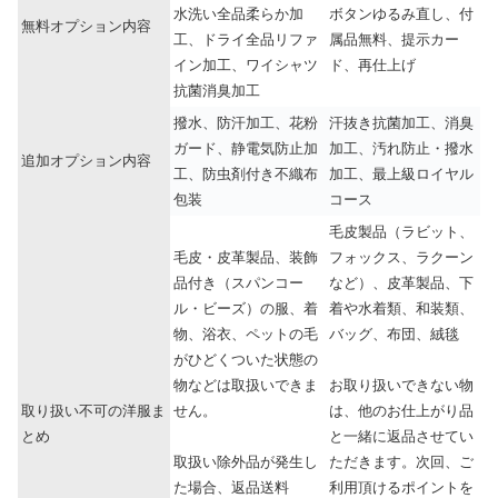
水洗い全品柔らか加
ボタンゆるみ直し、付
無料オプション内容
工、ドライ全品リファ
属品無料、提示カー
イン加工、ワイシャツ
ド、再仕上げ
抗菌消臭加工
撥水、防汗加工、花粉
汗抜き抗菌加工、消臭
ガード、静電気防止加
加工、汚れ防止・撥水
追加オプション内容
工、防虫剤付き不織布
加工、最上級ロイヤル
包装
コース
毛皮製品（ラビット、
毛皮・皮革製品、装飾
フォックス、ラクーン
品付き（スパンコー
など）、皮革製品、下
ル・ビーズ）の服、着
着や水着類、和装類、
物、浴衣、ペットの毛
バッグ、布団、絨毯
がひどくついた状態の
物などは取扱いできま
お取り扱いできない物
取り扱い不可の洋服ま
せん。
は、他のお仕上がり品
とめ
と一緒に返品させてい
取扱い除外品が発生し
ただきます。次回、ご
た場合、返品送料
利用頂けるポイントを