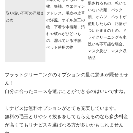
惧されるもの、乾いて
物、振袖、ウエディン
いない衣類、バック
取り扱い不可の洋服ま
グドレス、毛皮や皮革
類、オムツ、ペットが
とめ
の洋服、オイル加工の
使用したもの、汚物が
物、下着や水着類、汚
ついたままのもの、ド
れや破れがひどいも
ライクリーニングも水
の、濡れている洋服、
洗いも不可能な場合、
ペット使用の物
マスク及び、マスク収
納品
フラットクリーニングのオプションの量に驚きが隠せませ
ん！
自分に合ったコースを選ぶことができるのはいいですね。
リナビスは無料オプションがとても充実しています。
無料の毛玉とりやシミ抜きをしてもらえるのなら多少料金
が高くてもリナビスを選ばれる方が多いかもしれません