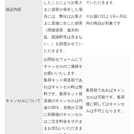
したことによりお客さ
ていただきます。
保証内容
まに損害が発生した場
合には、弊社はお客さ
※お届け日より6ヶ月以
まに直接に生じた損害
内の商品が対象です
（間接損害、逸失利
益、慰謝料等は含まな
い。）を賠償させてい
ただきます。
お問合せフォームにて
キャンセルのご連絡を
お願いいたします。
集荷キット発送前であ
ればキャンセル料は無
集荷前であればキャン
料です。集荷キット発
セルは可能です。集荷
キャンセルについて
送後のキャンセルは代
後に関してはキャンセ
金の30％、衣類が工場
ルは不可となります。
に到着後のキャンセル
はご注文料金をそのま
まお支払いいただきま