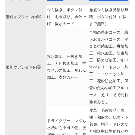
シミ抜き、ボタン付
徹底シミ抜き見積り無
無料オプション内容
け、毛玉取り、再仕上
料、ボタン付け（2個
げ、提示カード
まで無料）
至福の贅沢コース、職
人おまかせコース、消
臭＆抗菌加工、爽快加
工、撥水加工、防虫加
撥水加工、汗抜き加
工、防カビ加工、すべ
工、カビ抜き加工、抗
追加オプション内容
すべトリートメント加
ウイルス加工、臭わん
工、エコウエット加
加工、衣類カバー
工、花粉防止加工、保
管のための加工フルコ
ース、えり・そで汚れ
徹底おとし
皮革・毛皮製品、着
物・和服類、肌着・下
ドライクリーニングも
着類、帽子・ドレスな
水洗いも不可の物、洗
ど輸送中に型崩れが危
濯表示がないもの、着