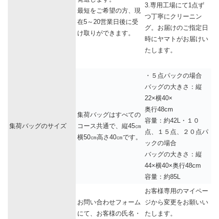
3.専用工場にて1点ず
最短をご希望の方、現
つ丁寧にクリーニン
在5～20営業日後に受
グ。お届けのご指定日
け取りができます。
時にヤマトがお届けい
たします。
・５点パックの場合
バッグの大きさ：縦
22×横40×
奥行48cm
集荷バッグはすべての
容量：約42L・１０
集荷バッグのサイズ
コース共通で、縦45㎝
点、１５点、２０点パ
横50㎝高さ40㎝です。
ックの場合
バッグの大きさ：縦
44×横40×奥行48cm
容量：約85L
お客様専用のマイペー
お問い合わせフォーム
ジから変更をお願いい
にて、お客様の氏名・
たします。