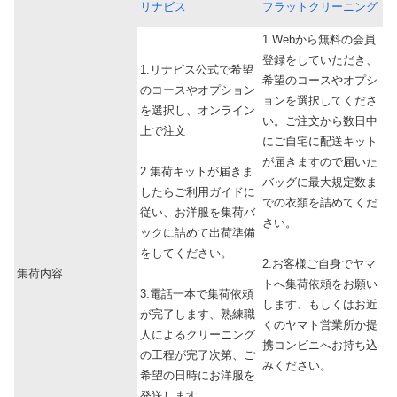
リナビス
フラットクリーニング
1.Webから無料の会員
登録をしていただき、
1.リナビス公式で希望
希望のコースやオプシ
のコースやオプション
ョンを選択してくださ
を選択し、オンライン
い。ご注文から数日中
上で注文
にご自宅に配送キット
が届きますので届いた
2.集荷キットが届きま
バッグに最大規定数ま
したらご利用ガイドに
での衣類を詰めてくだ
従い、お洋服を集荷バ
さい。
ックに詰めて出荷準備
をしてください。
2.お客様ご自身でヤマ
集荷内容
トへ集荷依頼をお願い
3.電話一本で集荷依頼
します、もしくはお近
が完了します、熟練職
くのヤマト営業所か提
人によるクリーニング
携コンビニへお持ち込
の工程が完了次第、ご
みください。
希望の日時にお洋服を
発送します。